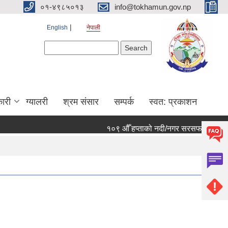
०१-४९८५०१३
info@tokhamun.gov.np
English
नेपाली
Search form
Search
ारी
ग्यालरी
श्रम संसार
सम्पर्क
स्वत: प्रकाशन
१०९ औँ हप्ताको नदी/नगर सरसफाई कार्यक्रममा