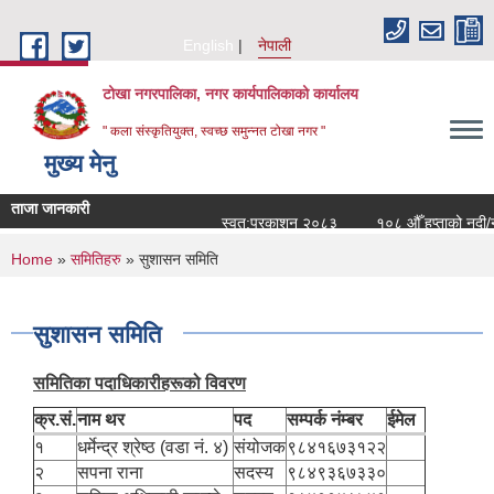
Skip to main content
English
नेपाली
टोखा नगरपालिका, नगर कार्यपालिकाको कार्यालय
" कला संस्कृतियुक्त, स्वच्छ समुन्‍नत टोखा नगर "
मुख्य मेनु
ताजा जानकारी
स्वत:प्रकाशन २०८३
१०८ औँ हप्ताको नदी/नग
You are here
Home
»
समितिहरु
» सुशासन समिति
सुशासन समिति
समितिका पदाधिकारीहरूको विवरण
क्र.सं.
नाम थर
पद
सम्पर्क नंम्बर
ईमेल
१
धर्मेन्द्र श्रेष्ठ (वडा नं. ४)
संयोजक
९८४१६७३१२२
२
सपना राना
सदस्य
९८४९३६७३३०