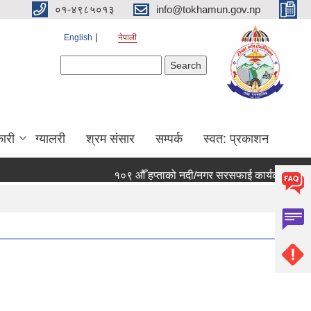
०१-४९८५०१३
info@tokhamun.gov.np
English
नेपाली
Search form
Search
ारी
ग्यालरी
श्रम संसार
सम्पर्क
स्वत: प्रकाशन
१०९ औँ हप्ताको नदी/नगर सरसफाई कार्यक्रममा हार्दिक निम