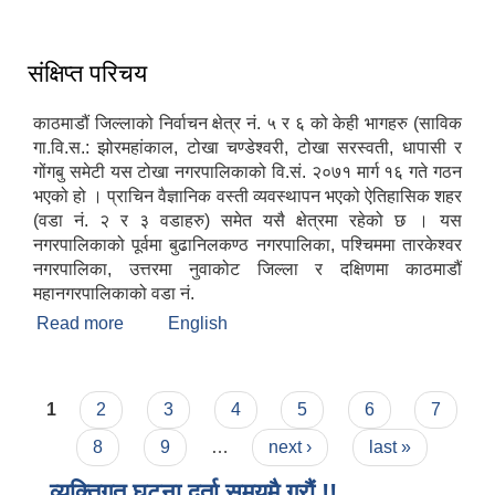
संक्षिप्त परिचय
काठमाडौं जिल्लाको निर्वाचन क्षेत्र नं. ५ र ६ को केही भागहरु (साविक
गा.वि.स.: झोरमहांकाल, टोखा चण्डेश्वरी, टोखा सरस्वती, धापासी र
गोंगबु समेटी यस टोखा नगरपालिकाको वि.सं. २०७१ मार्ग १६ गते गठन
भएको हो । प्राचिन वैज्ञानिक वस्ती व्यवस्थापन भएको ऐतिहासिक शहर
(वडा नं. २ र ३ वडाहरु) समेत यसै क्षेत्रमा रहेको छ । यस
नगरपालिकाको पूर्वमा बुढानिलकण्ठ नगरपालिका, पश्चिममा तारकेश्वर
नगरपालिका, उत्तरमा नुवाकोट जिल्ला र दक्षिणमा काठमाडौं
महानगरपालिकाको वडा नं.
Read more
about संक्षिप्त परिचय
English
Pages
1
2
3
4
5
6
7
8
9
…
next ›
last »
व्यक्तिगत घटना दर्ता समयमै गरौं !!