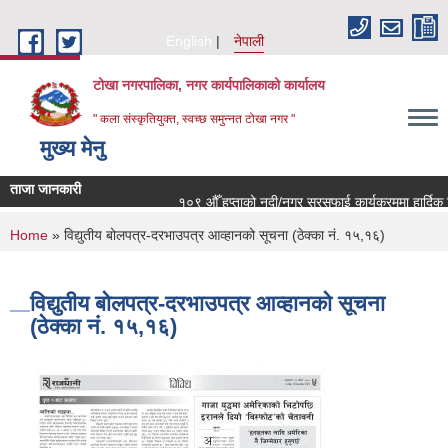
Skip to main content
English
नेपाली
टोखा नगरपालिका, नगर कार्यपालिकाको कार्यालय
" कला संस्कृतियुक्त, स्वच्छ समुन्‍नत टोखा नगर "
मुख्य मेनु
ताजा जानकारी
१०९ औँ हप्ताको नदी/नगर सरसफाई कार्यक्रममा हार्दिक नि
You are here
Home
» विद्युतीय बोलपत्र-दरभाउपत्र आव्हानको सूचना (ठेक्का नं. १५,१६)
विद्युतीय बोलपत्र-दरभाउपत्र आव्हानको सूचना
(ठेक्का नं. १५,१६)