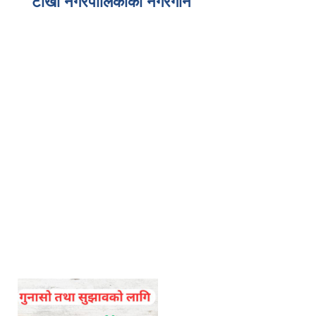
टोखा नगरपालिकाको नगरगान