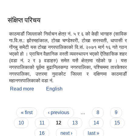
संक्षिप्त परिचय
काठमाडौं जिल्लाको निर्वाचन क्षेत्र नं. ५ र ६ को केही भागहरु (साविक
गा.वि.स.: झोरमहांकाल, टोखा चण्डेश्वरी, टोखा सरस्वती, धापासी र
गोंगबु समेटी यस टोखा नगरपालिकाको वि.सं. २०७१ मार्ग १६ गते गठन
भएको हो । प्राचिन वैज्ञानिक वस्ती व्यवस्थापन भएको ऐतिहासिक शहर
(वडा नं. २ र ३ वडाहरु) समेत यसै क्षेत्रमा रहेको छ । यस
नगरपालिकाको पूर्वमा बुढानिलकण्ठ नगरपालिका, पश्चिममा तारकेश्वर
नगरपालिका, उत्तरमा नुवाकोट जिल्ला र दक्षिणमा काठमाडौं
महानगरपालिकाको वडा नं.
Read more
about संक्षिप्त परिचय
English
Pages
« first
‹ previous
…
8
9
10
11
12
13
14
15
16
next ›
last »