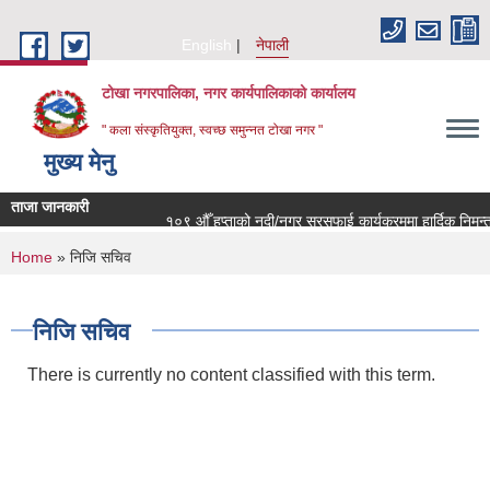
Skip to main content
English
नेपाली
टोखा नगरपालिका, नगर कार्यपालिकाको कार्यालय
" कला संस्कृतियुक्त, स्वच्छ समुन्‍नत टोखा नगर "
मुख्य मेनु
ताजा जानकारी
१०९ औँ हप्ताको नदी/नगर सरसफाई कार्यक्रममा हार्दिक निमन्त्
You are here
Home
» निजि सचिव
निजि सचिव
There is currently no content classified with this term.