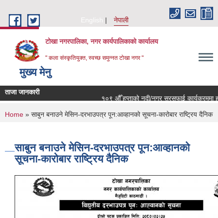
Skip to main content
English
नेपाली
टोखा नगरपालिका, नगर कार्यपालिकाको कार्यालय
" कला संस्कृतियुक्त, स्वच्छ समुन्‍नत टोखा नगर "
मुख्य मेनु
ताजा जानकारी
१०९ औँ हप्ताको नदी/नगर सरसफाई कार्यक्रममा हार्
You are here
Home
» साबुन बनाउने मेसिन-दरभाउपत्र पून:आव्हानको सूचना-कारोबार राष्ट्रिय दैनिक
साबुन बनाउने मेसिन-दरभाउपत्र पून:आव्हानको
सूचना-कारोबार राष्ट्रिय दैनिक