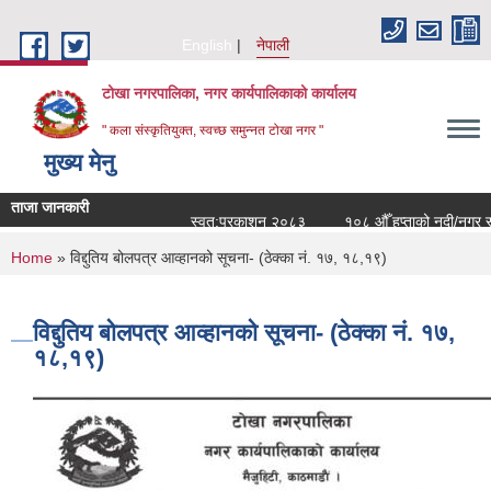
Skip to main content
English
नेपाली
टोखा नगरपालिका, नगर कार्यपालिकाको कार्यालय
" कला संस्कृतियुक्त, स्वच्छ समुन्‍नत टोखा नगर "
मुख्य मेनु
ताजा जानकारी
स्वत:प्रकाशन २०८३
१०८ औँ हप्ताको नदी/नगर सरस
You are here
Home
» विद्दुतिय बोलपत्र आव्हानको सूचना- (ठेक्का नं. १७, १८,१९)
विद्दुतिय बोलपत्र आव्हानको सूचना- (ठेक्का नं. १७,
१८,१९)