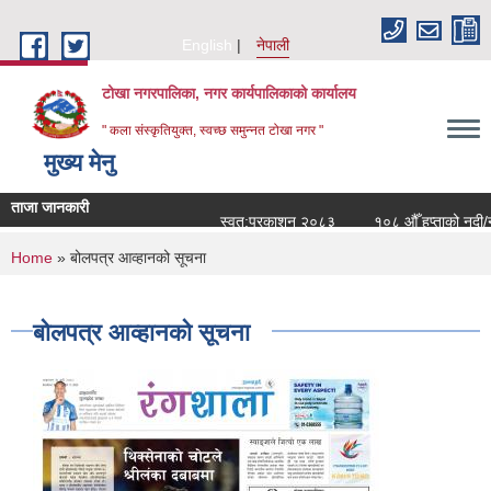
Skip to main content
English
नेपाली
टोखा नगरपालिका, नगर कार्यपालिकाको कार्यालय
" कला संस्कृतियुक्त, स्वच्छ समुन्‍नत टोखा नगर "
मुख्य मेनु
ताजा जानकारी
स्वत:प्रकाशन २०८३
१०८ औँ हप्ताको नदी/नग
You are here
Home
» बोलपत्र आव्हानको सूचना
बोलपत्र आव्हानको सूचना