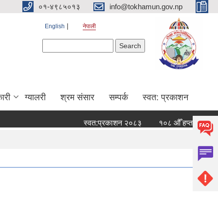
०१-४९८५०१३
info@tokhamun.gov.np
English
नेपाली
Search form
Search
ारी
ग्यालरी
श्रम संसार
सम्पर्क
स्वत: प्रकाशन
स्वत:प्रकाशन २०८३
१०८ औँ हप्ताको नदी/नगर