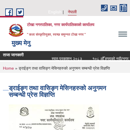
Skip to main content
English
नेपाली
टोखा नगरपालिका, नगर कार्यपालिकाको कार्यालय
" कला संस्कृतियुक्त, स्वच्छ समुन्‍नत टोखा नगर "
मुख्य मेनु
ताजा जानकारी
स्वत:प्रकाशन २०८३
१०८ औँ हप्ताको नदी/नगर सर
You are here
Home
» ड्राईङ्ग तथा वासिङ्ग मेसिनहरुको अनुगमन सम्बन्धी प्रेस विज्ञप्ति
ड्राईङ्ग तथा वासिङ्ग मेसिनहरुको अनुगमन
सम्बन्धी प्रेस विज्ञप्ति