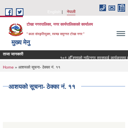
Skip to main content
English
नेपाली
टोखा नगरपालिका, नगर कार्यपालिकाको कार्यालय
" कला संस्कृतियुक्त, स्वच्छ समुन्‍नत टोखा नगर "
मुख्य मेनु
ताजा जानकारी
१०९ औँ हप्ताको नदी/नगर सरसफाई कार्यक्रममा हार्
You are here
Home
» आशयको सूचना- ठेक्का नं. ११
आशयको सूचना- ठेक्का नं. ११