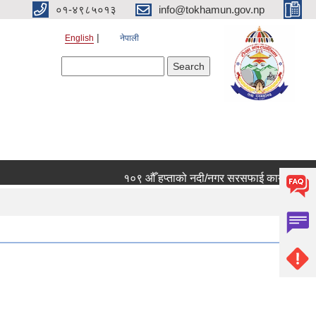
०१-४९८५०१३
info@tokhamun.gov.np
English
नेपाली
Search form
Search
१०९ औँ हप्ताको नदी/नगर सरसफाई कार्यक्रममा हार्