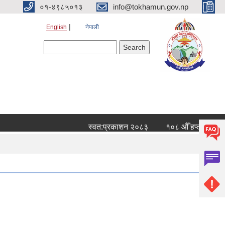
०१-४९८५०१३
info@tokhamun.gov.np
English
नेपाली
Search form
Search
स्वत:प्रकाशन २०८३
१०८ औँ हप्ताको नदी/नग