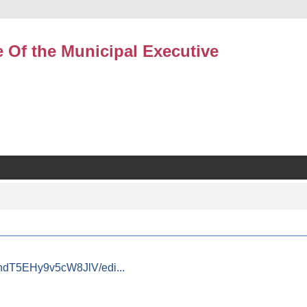
e Of the Municipal Executive
ndT5EHy9v5cW8JlV/edi...