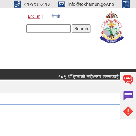
०१-४९८५०१३
info@tokhamun.gov.np
English
नेपाली
Search form
Search
१०९ औँ हप्ताको नदी/नगर सरसफाई कार्यक्रममा हा